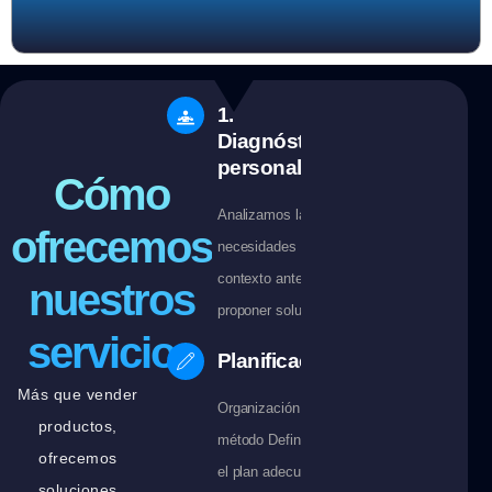
1.
Diagnóstico
personalizado
Cómo
Analizamos las
ofrecemos
necesidades y el
contexto antes de
nuestros
proponer soluciones.
servicios
Planificación
Más que vender
Organización con
productos,
método Definimos
ofrecemos
el plan adecuado
soluciones