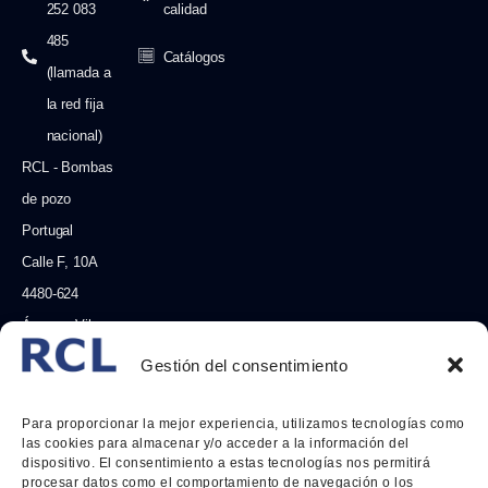
252 083
calidad
485
Catálogos
(llamada a
la red fija
nacional)
RCL - Bombas
de pozo
Portugal
Calle F, 10A
4480-624
Árvore - Vila
do Conde -
Gestión del consentimiento
Portugal
Para proporcionar la mejor experiencia, utilizamos tecnologías como
Horario:
las cookies para almacenar y/o acceder a la información del
8.30-12.30
dispositivo. El consentimiento a estas tecnologías nos permitirá
procesar datos como el comportamiento de navegación o los