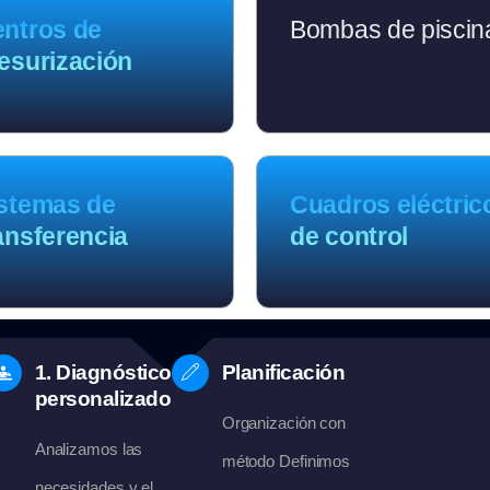
ntros de
Bombas de piscin
esurización
stemas de
Cuadros eléctric
ansferencia
de control
1. Diagnóstico
Planificación
personalizado
Organización con
Analizamos las
método Definimos
necesidades y el