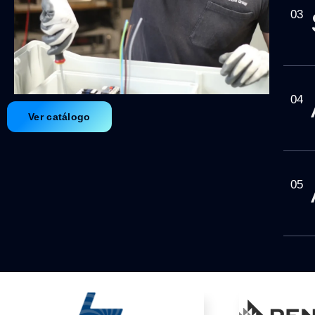
03
04
Ver catálogo
05