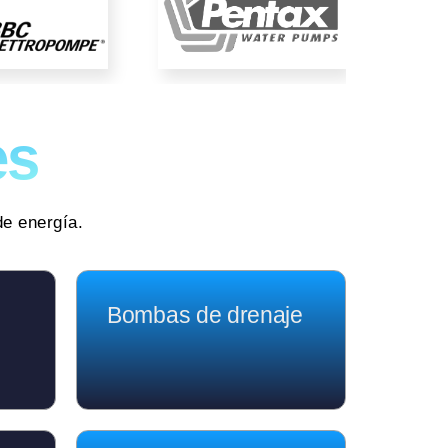
es
de energía.
Bombas de drenaje