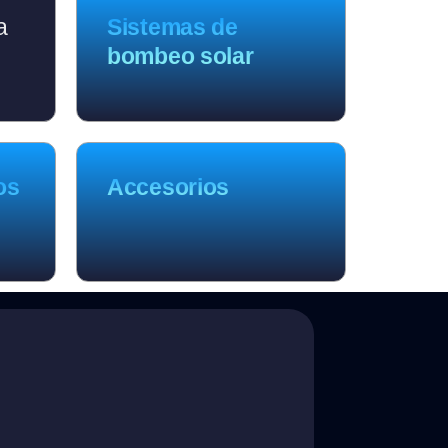
a
Sistemas de
bombeo solar
os
Accesorios