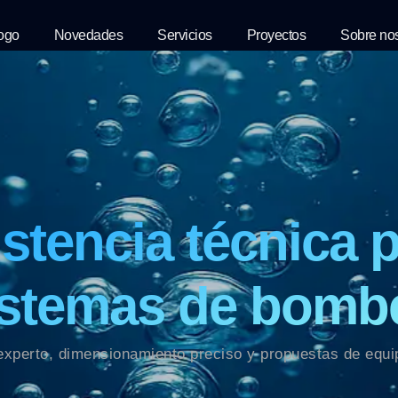
ogo
Novedades
Servicios
Proyectos
Sobre no
stencia técnica 
istemas de bomb
xperto, dimensionamiento preciso y propuestas de equip