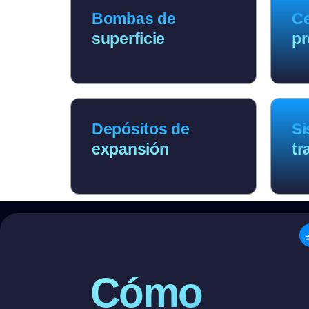
Bombas de
Ce
superficie
pr
Depósitos de
Si
expansión
tr
Cómo