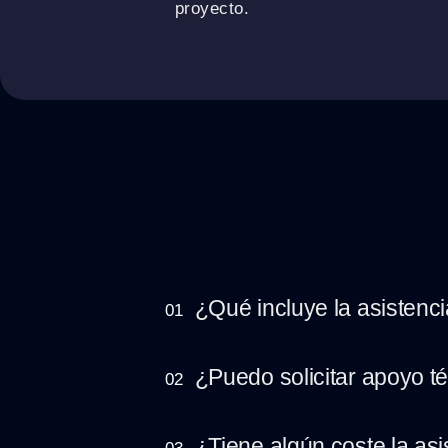
proyecto.
¿Qué incluye la asistenc
01
¿Puedo solicitar apoyo t
02
¿Tiene algún coste la asi