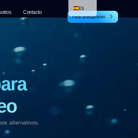
ES
sotros
Contacto
Pedir presupuesto
PT
EN
para
eo
os alternativos.