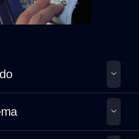
ado
tema