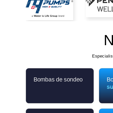
N
Especialis
Bombas de sondeo
B
su