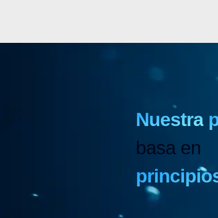
Nuestra
p
basa en
principi