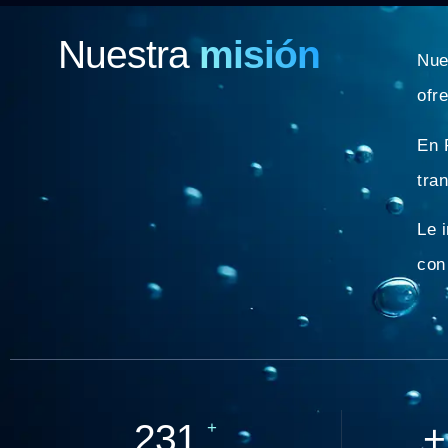
Nuestra
misión
Nue
ofr
En 
tra
Le 
con
254
+