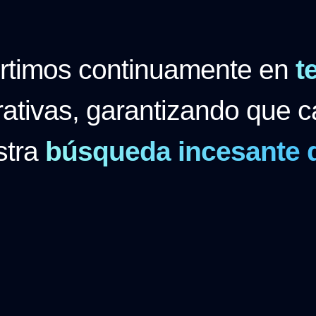
ertimos continuamente en
t
ativas, garantizando que c
stra
búsqueda incesante d