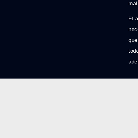
mal
El 
nec
que
tod
ade