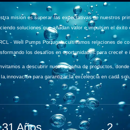
stra misión es superar las expectativas de nuestros prin
eciendo soluciones que añadan valor e impulsen el éxito 
RCL - Well Pumps Portugal, cultivamos relaciones de co
nsformando los desafíos en oportunidades para crecer e 
invitamos a descubrir nuestra gama de productos, donde
 la innovación para garantizar la excelencia en cada sol
+
35
Años
3
+