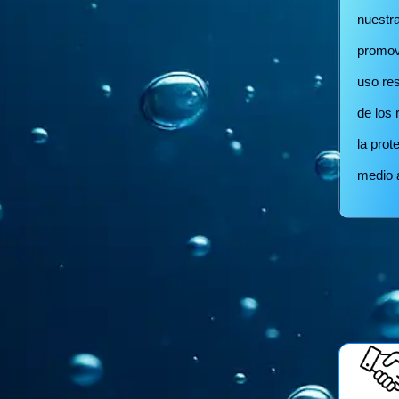
nuestra
promov
uso re
de los 
la prot
medio 