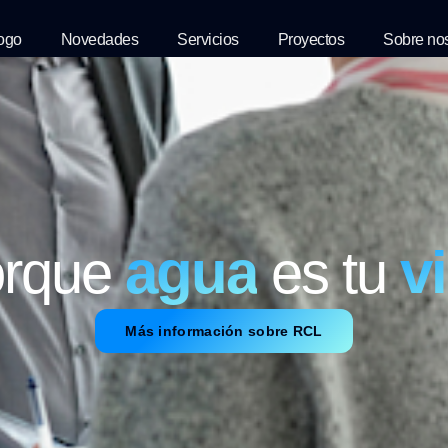
ogo
Novedades
Servicios
Proyectos
Sobre no
agua
v
rque
es tu
Más información sobre RCL