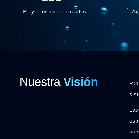
Proyectos especializados
Añ
Nuestra
Visión
RCL
sis
Las
esp
ase