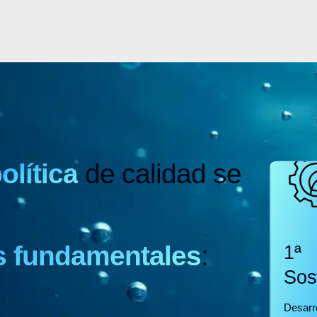
olítica
de
calidad se
os fundamentales
:
1ª
Sos
Desarr