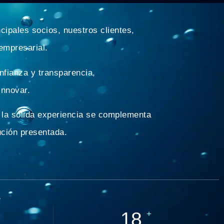
cipales socios, nuestros clientes,
empresarial.
nfianza y transparencia,
innovar.
 la sólida experiencia se complementa
ución presentada.
20
+