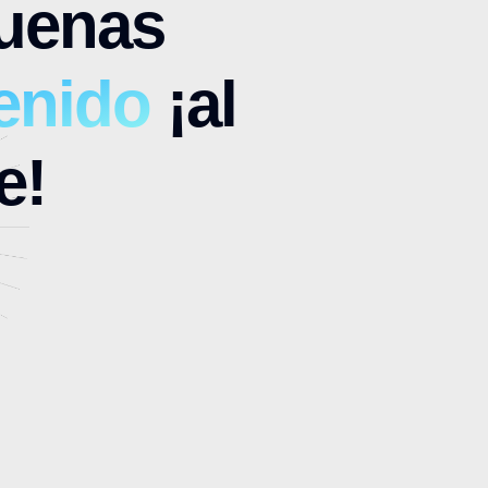
Buenas
enido
¡al
e!