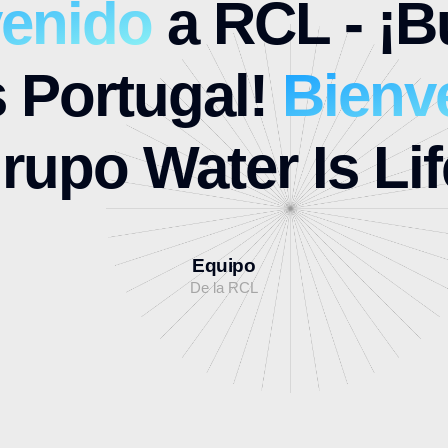
venido
a RCL - ¡
 Portugal!
Bienv
rupo Water Is Lif
Equipo
De la RCL