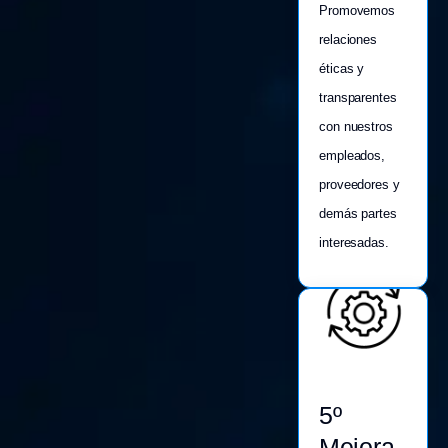
Promovemos
relaciones
éticas y
transparentes
con nuestros
empleados,
proveedores y
demás partes
interesadas.
5º
Mejora