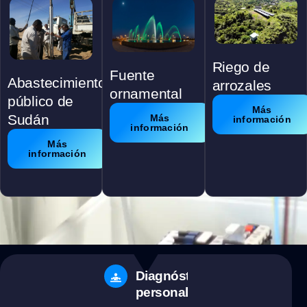
Riego de
Fuente
Abastecimiento
arrozales
ornamental
público de
Más
Sudán
Más
información
información
Más
información
Diagnóstico
personalizado