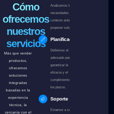
Cómo
Analizamos las
necesidades y el
ofrecemos
contexto antes de
nuestros
proponer soluciones.
Planificación
servicios
Definimos el plan
Más que vender
adecuado para
productos,
garantizar la
ofrecemos
eficacia y el
soluciones
cumplimiento de
integradas
los plazos.
basadas en la
experiencia
Soporte
técnica, la
Estamos a su
cercanía con el