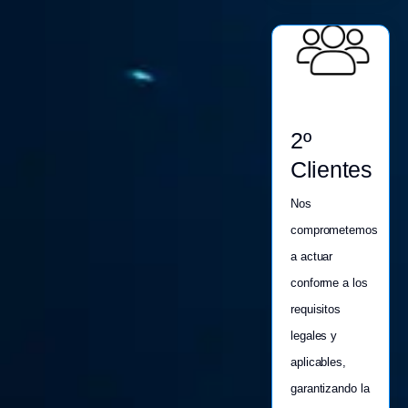
2º
Clientes
Nos
comprometemos
a actuar
conforme a los
requisitos
legales y
aplicables,
garantizando la