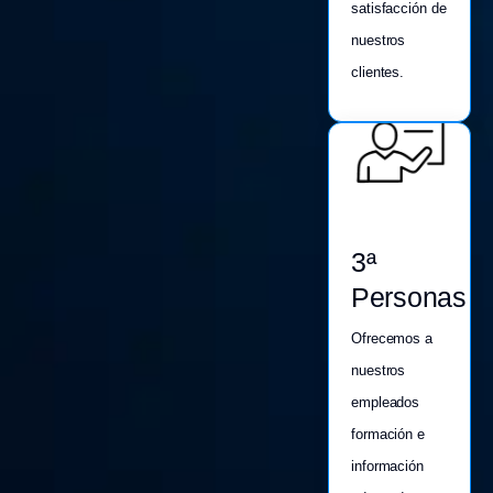
satisfacción de
nuestros
clientes.
3ª
Personas
Ofrecemos a
nuestros
empleados
formación e
información